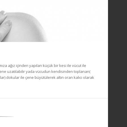
za ağız içinden yapılan küçük bir kesi ile vücut ile
 çene uzatılabilir yada vücudun kendisinden toplanan(
r) dokular ile çene büyütülerek altın oran kalıcı olarak